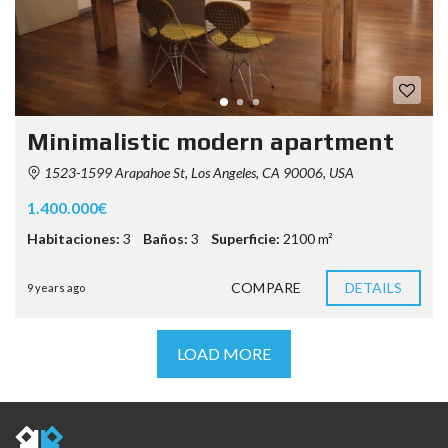
Minimalistic modern apartment
1523-1599 Arapahoe St, Los Angeles, CA 90006, USA
1.400.000€
Habitaciones:
3
Baños:
3
Superficie:
2100 m²
COMPARE
DETAILS
9 years ago
LOAD MORE