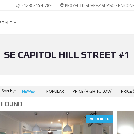
(123) 345-6789
PROYECTO SUAREZ SUASO - EN CON
STYLE
SE CAPITOL HILL STREET #1
S
O
C
I
A
L
S
H
Sort by:
NEWEST
POPULAR
PRICE (HIGH TO LOW)
PRICE 
A
R
 FOUND
E
B
U
T
ALQUILER
T
O
N