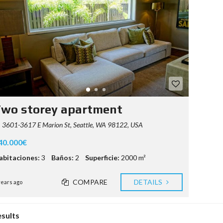
wo storey apartment
3601-3617 E Marion St, Seattle, WA 98122, USA
40.000€
abitaciones:
3
Baños:
2
Superficie:
2000 m²
COMPARE
DETAILS
years ago
esults