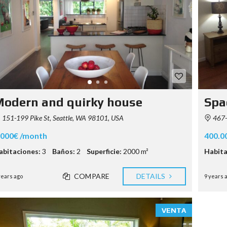
S
T
Y
P
O
G
R
A
P
H
odern and quirky house
Spa
Y
151-199 Pike St, Seattle, WA 98101, USA
467-
.000€ /month
400.0
abitaciones:
3
Baños:
2
Superficie:
2000 m²
Habita
COMPARE
DETAILS
years ago
9 years 
VENTA