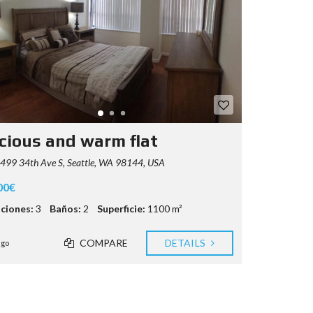
cious and warm flat
499 34th Ave S, Seattle, WA 98144, USA
00€
ciones:
3
Baños:
2
Superficie:
1100 m²
COMPARE
DETAILS
ago