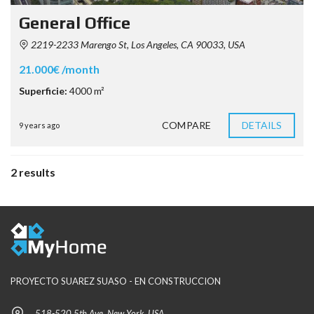
General Office
2219-2233 Marengo St, Los Angeles, CA 90033, USA
21.000€ /month
Superficie:
4000 m²
COMPARE
DETAILS
9 years ago
2 results
PROYECTO SUAREZ SUASO - EN CONSTRUCCION
518-520 5th Ave, New York, USA