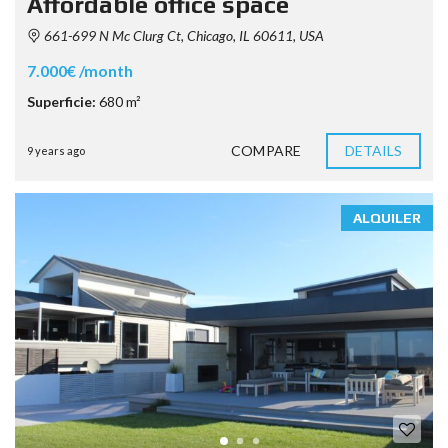
Affordable office space
661-699 N Mc Clurg Ct, Chicago, IL 60611, USA
7.000€ /month
Superficie:
680 m²
COMPARE
DETAILS
9 years ago
ALQUILER