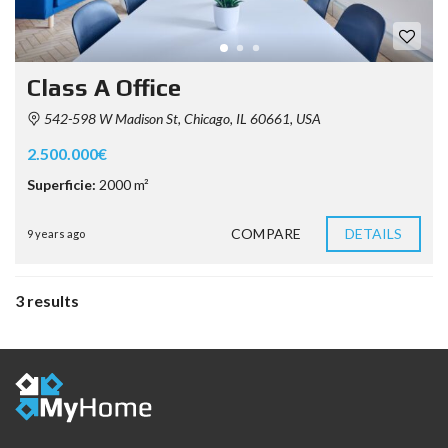
Class A Office
542-598 W Madison St, Chicago, IL 60661, USA
2.500.000€
Superficie:
2000 m²
COMPARE
DETAILS
9 years ago
3 results