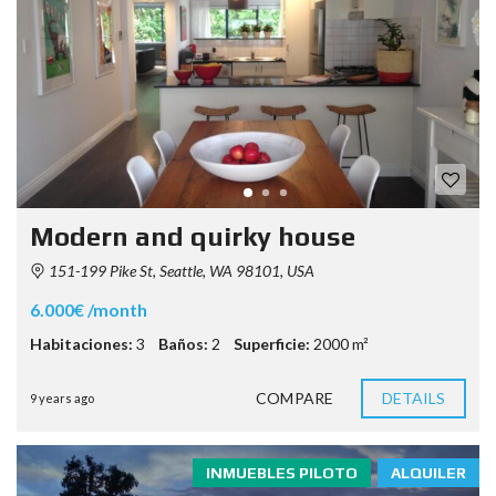
Modern and quirky house
151-199 Pike St, Seattle, WA 98101, USA
6.000€ /month
Habitaciones:
3
Baños:
2
Superficie:
2000 m²
COMPARE
DETAILS
9 years ago
INMUEBLES PILOTO
ALQUILER