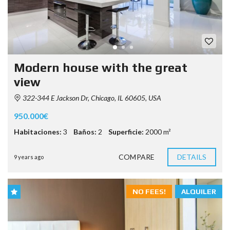
Modern house with the great
view
322-344 E Jackson Dr, Chicago, IL 60605, USA
950.000€
Habitaciones:
3
Baños:
2
Superficie:
2000 m²
COMPARE
DETAILS
9 years ago
NO FEES!
ALQUILER