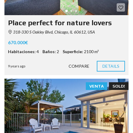
Place perfect for nature lovers
318-330 S Oakley Blvd, Chicago, IL 60612, USA
670.000€
Habitaciones:
4
Baños:
2
Superficie:
2100 m²
COMPARE
DETAILS
9 years ago
VENTA
SOLD!